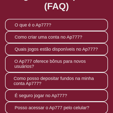
(FAQ)
O que é o Ap777?
O Ap777 é uma plataforma online que
Como criar uma conta no Ap777?
oferece jogos emocionantes,
promoções exclusivas e uma
Para criar uma conta no Ap777, clique
Quais jogos estão disponíveis no Ap777?
experiência segura para todos os
em "Registrar-se", preencha seus
jogadores.
dados e confirme seu registro através
No Ap777, você encontrará uma ampla
O Ap777 oferece bônus para novos
do e-mail enviado.
seleção de jogos, incluindo caça-
usuários?
níqueis, roleta, blackjack e outros
clássicos populares.
Sim! O Ap777 oferece bônus de boas-
Como posso depositar fundos na minha
vindas incríveis para novos jogadores.
conta Ap777?
Cadastre-se e aproveite as promoções
exclusivas.
Você pode depositar fundos utilizando
É seguro jogar no Ap777?
métodos como cartões de crédito,
transferências bancárias e carteiras
Sim, o Ap777 utiliza tecnologia de
Posso acessar o Ap777 pelo celular?
digitais, disponíveis na plataforma.
ponta para garantir a segurança de