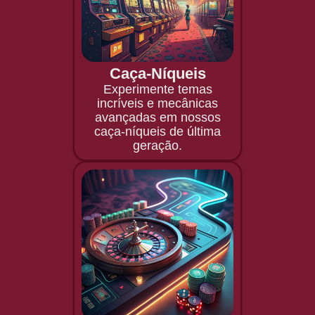
Caça-Níqueis
Experimente temas
incríveis e mecânicas
avançadas em nossos
caça-níqueis de última
geração.