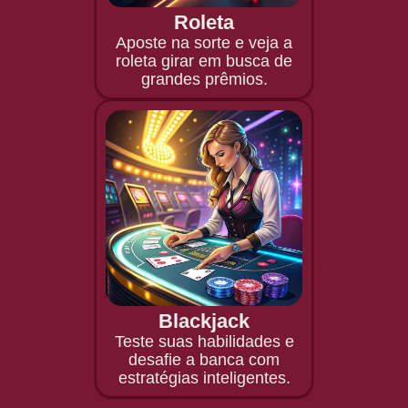
Roleta
Aposte na sorte e veja a
roleta girar em busca de
grandes prêmios.
Blackjack
Teste suas habilidades e
desafie a banca com
estratégias inteligentes.