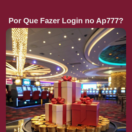
Por Que Fazer Login no Ap777?