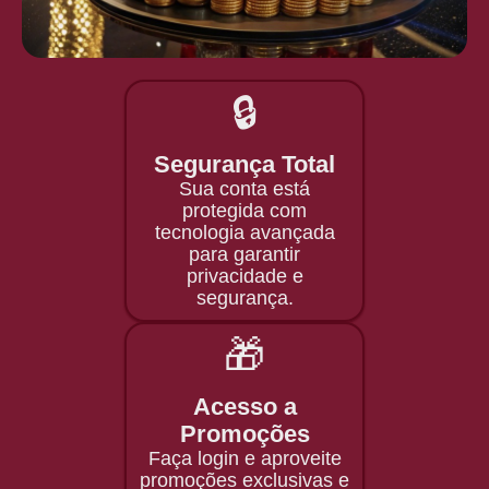
🔒
Segurança Total
Sua conta está
protegida com
tecnologia avançada
para garantir
privacidade e
segurança.
🎁
Acesso a
Promoções
Faça login e aproveite
promoções exclusivas e